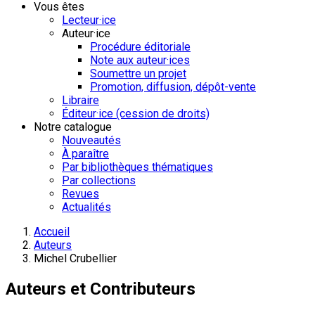
Vous êtes
Lecteur·ice
Auteur·ice
Procédure éditoriale
Note aux auteur·ices
Soumettre un projet
Promotion, diffusion, dépôt-vente
Libraire
Éditeur·ice (cession de droits)
Notre catalogue
Nouveautés
À paraître
Par bibliothèques thématiques
Par collections
Revues
Actualités
Accueil
Auteurs
Michel Crubellier
Auteurs et Contributeurs