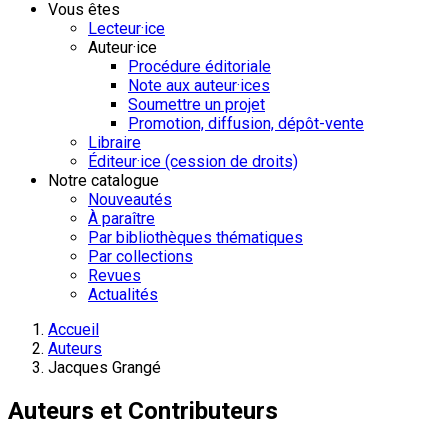
Vous êtes
Lecteur·ice
Auteur·ice
Procédure éditoriale
Note aux auteur·ices
Soumettre un projet
Promotion, diffusion, dépôt-vente
Libraire
Éditeur·ice (cession de droits)
Notre catalogue
Nouveautés
À paraître
Par bibliothèques thématiques
Par collections
Revues
Actualités
Accueil
Auteurs
Jacques Grangé
Auteurs et Contributeurs