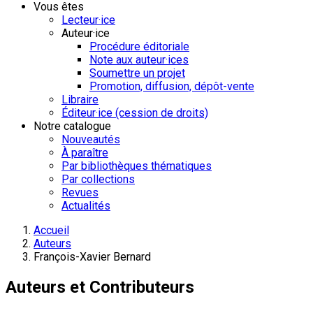
Vous êtes
Lecteur·ice
Auteur·ice
Procédure éditoriale
Note aux auteur·ices
Soumettre un projet
Promotion, diffusion, dépôt-vente
Libraire
Éditeur·ice (cession de droits)
Notre catalogue
Nouveautés
À paraître
Par bibliothèques thématiques
Par collections
Revues
Actualités
Accueil
Auteurs
François-Xavier Bernard
Auteurs et Contributeurs