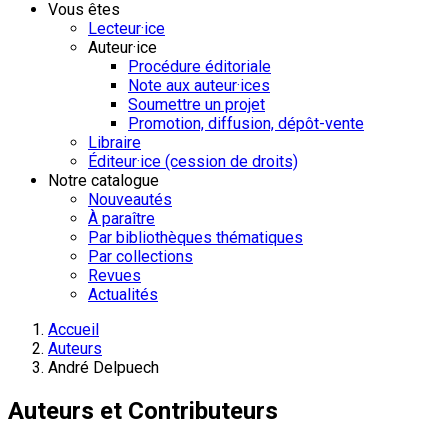
Vous êtes
Lecteur·ice
Auteur·ice
Procédure éditoriale
Note aux auteur·ices
Soumettre un projet
Promotion, diffusion, dépôt-vente
Libraire
Éditeur·ice (cession de droits)
Notre catalogue
Nouveautés
À paraître
Par bibliothèques thématiques
Par collections
Revues
Actualités
Accueil
Auteurs
André Delpuech
Auteurs et Contributeurs