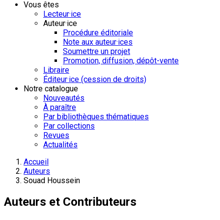
Vous êtes
Lecteur·ice
Auteur·ice
Procédure éditoriale
Note aux auteur·ices
Soumettre un projet
Promotion, diffusion, dépôt-vente
Libraire
Éditeur·ice (cession de droits)
Notre catalogue
Nouveautés
À paraître
Par bibliothèques thématiques
Par collections
Revues
Actualités
Accueil
Auteurs
Souad Houssein
Auteurs et Contributeurs