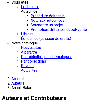
Vous êtes
Lecteur·ice
Auteur·ice
Procédure éditoriale
Note aux auteur·ices
Soumettre un projet
Promotion, diffusion, dépôt-vente
Libraire
Éditeur·ice (cession de droits)
Notre catalogue
Nouveautés
À paraître
Par bibliothèques thématiques
Par collections
Revues
Actualités
Accueil
Auteurs
Anouk Batard
Auteurs et Contributeurs