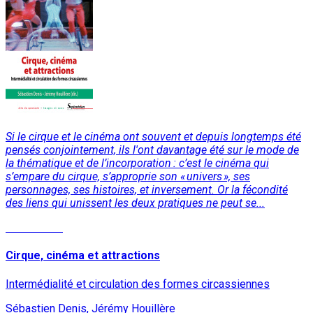
Si le cirque et le cinéma ont souvent et depuis longtemps été
pensés conjointement, ils l'ont davantage été sur le mode de
la thématique et de l’incorporation : c’est le cinéma qui
s’empare du cirque, s’approprie son « univers », ses
personnages, ses histoires, et inversement. Or la fécondité
des liens qui unissent les deux pratiques ne peut se...
Lire la suite
Cirque, cinéma et attractions
Intermédialité et circulation des formes circassiennes
Sébastien Denis, Jérémy Houillère