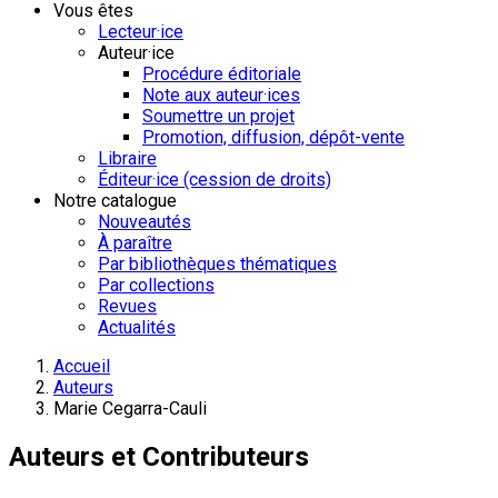
Vous êtes
Lecteur·ice
Auteur·ice
Procédure éditoriale
Note aux auteur·ices
Soumettre un projet
Promotion, diffusion, dépôt-vente
Libraire
Éditeur·ice (cession de droits)
Notre catalogue
Nouveautés
À paraître
Par bibliothèques thématiques
Par collections
Revues
Actualités
Accueil
Auteurs
Marie Cegarra-Cauli
Auteurs et Contributeurs