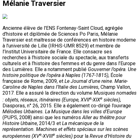
Mélanie Traversier
Ancienne élève de l'ENS Fontenay-Saint Cloud, agrégée
d’histoire et diplômée de Sciences Po Paris, Mélanie
Traversier est maîtresse de conférences en histoire moderne
à l’université de Lille (IRHiS-UMR 8529) et membre de
l’Institut Universitaire de France. Elle consacre ses
recherches à l’histoire sociale du spectacle, aux transferts
culturels et à l’histoire des femmes et du genre dans l’Europe
des Lumières. Elle a notamment publié
Gouverner l’opéra. Une
histoire politique de l’opéra à Naples (1767-1815)
, École
française de Rome, 2009, et
Le Journal d’une reine. Marie-
Caroline de Naples dans l’Italie des Lumières
, Champ Vallon,
2017. Elle a assuré la direction du volume
Musiques nomades
e
e
: objets, réseaux, itinéraires (Europe, XVII
-XIX
siècles)
,
Diasporas, n° 26, 2015. Elle a également co-dirigé l’ouvrage
Mélodies Urbaines. La Musique dans les villes d’Europe
(PUPS, 2008) ainsi que les numéros
Aller au théâtre pour
Histoire Urbaine
, 2014/3 et
La mécanique de la
représentation. Machines et effets spéciaux sur les scènes
e
e
européennes (XV
-XVIII
siècles)
pour la
Revue d’Histoire du