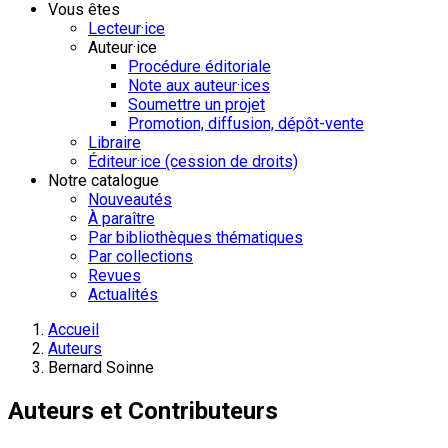
Vous êtes
Lecteur·ice
Auteur·ice
Procédure éditoriale
Note aux auteur·ices
Soumettre un projet
Promotion, diffusion, dépôt-vente
Libraire
Éditeur·ice (cession de droits)
Notre catalogue
Nouveautés
À paraître
Par bibliothèques thématiques
Par collections
Revues
Actualités
Accueil
Auteurs
Bernard Soinne
Auteurs et Contributeurs