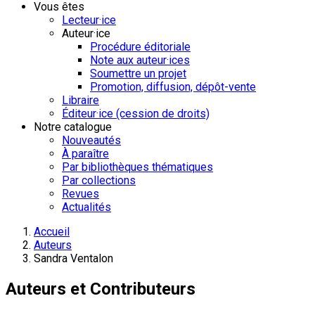
Vous êtes
Lecteur·ice
Auteur·ice
Procédure éditoriale
Note aux auteur·ices
Soumettre un projet
Promotion, diffusion, dépôt-vente
Libraire
Éditeur·ice (cession de droits)
Notre catalogue
Nouveautés
À paraître
Par bibliothèques thématiques
Par collections
Revues
Actualités
Accueil
Auteurs
Sandra Ventalon
Auteurs et Contributeurs