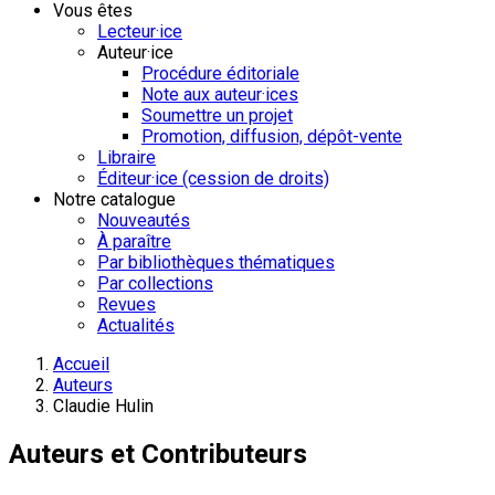
Vous êtes
Lecteur·ice
Auteur·ice
Procédure éditoriale
Note aux auteur·ices
Soumettre un projet
Promotion, diffusion, dépôt-vente
Libraire
Éditeur·ice (cession de droits)
Notre catalogue
Nouveautés
À paraître
Par bibliothèques thématiques
Par collections
Revues
Actualités
Accueil
Auteurs
Claudie Hulin
Auteurs et Contributeurs