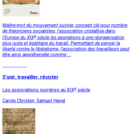
Maître-mot du mouvement ouvrier, concept clé pour nombre
de théoriciens socialistes, l'association cristallise dans
e
l'Europe du XIX
siècle les aspirations à une réorganisation
plus juste et égalitaire du travail. Permettant de penser la
liberté contre le libéralisme, l’association des travailleurs peut
être ainsi appréhendée comme ...
Lire la suite
S'unir, travailler, résister
e
Les associations ouvrières au XIX
siècle
Carole Christen, Samuel Hayat