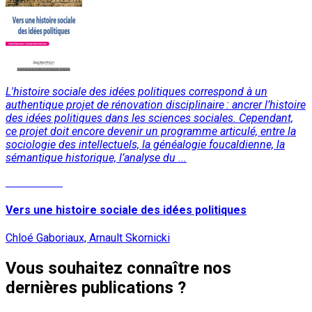
L'histoire sociale des idées politiques correspond à un
authentique projet de rénovation disciplinaire : ancrer l’histoire
des idées politiques dans les sciences sociales. Cependant,
ce projet doit encore devenir un programme articulé, entre la
sociologie des intellectuels, la généalogie foucaldienne, la
sémantique historique, l’analyse du ...
Lire la suite
Vers une histoire sociale des idées politiques
Chloé Gaboriaux, Arnault Skornicki
Vous souhaitez connaître nos
dernières publications ?