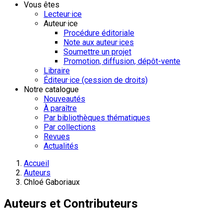
Vous êtes
Lecteur·ice
Auteur·ice
Procédure éditoriale
Note aux auteur·ices
Soumettre un projet
Promotion, diffusion, dépôt-vente
Libraire
Éditeur·ice (cession de droits)
Notre catalogue
Nouveautés
À paraître
Par bibliothèques thématiques
Par collections
Revues
Actualités
Accueil
Auteurs
Chloé Gaboriaux
Auteurs et Contributeurs