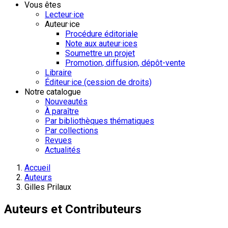
Vous êtes
Lecteur·ice
Auteur·ice
Procédure éditoriale
Note aux auteur·ices
Soumettre un projet
Promotion, diffusion, dépôt-vente
Libraire
Éditeur·ice (cession de droits)
Notre catalogue
Nouveautés
À paraître
Par bibliothèques thématiques
Par collections
Revues
Actualités
Accueil
Auteurs
Gilles Prilaux
Auteurs et Contributeurs