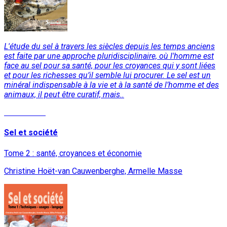
L'étude du sel à travers les siècles depuis les temps anciens
est faite par une approche pluridisciplinaire, où l'homme est
face au sel pour sa santé, pour les croyances qui y sont liées
et pour les richesses qu’il semble lui procurer. Le sel est un
minéral indispensable à la vie et à la santé de l’homme et des
animaux, il peut être curatif, mais..
Lire la suite
Sel et société
Tome 2 : santé, croyances et économie
Christine Hoët-van Cauwenberghe, Armelle Masse