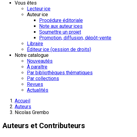
Vous êtes
Lecteur·ice
Auteur·ice
Procédure éditoriale
Note aux auteur·ices
Soumettre un projet
Promotion, diffusion, dépôt-vente
Libraire
Éditeur·ice (cession de droits)
Notre catalogue
Nouveautés
À paraître
Par bibliothèques thématiques
Par collections
Revues
Actualités
Accueil
Auteurs
Nicolas Grembo
Auteurs et Contributeurs