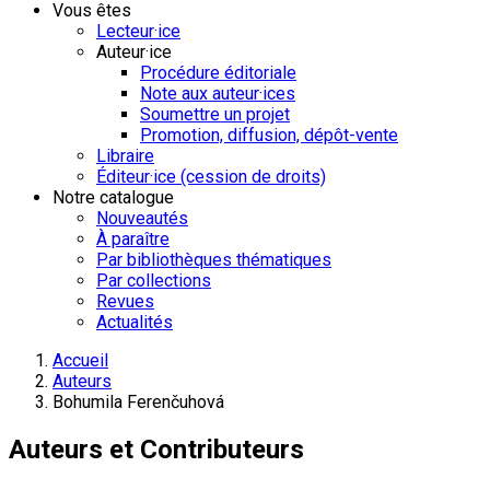
Vous êtes
Lecteur·ice
Auteur·ice
Procédure éditoriale
Note aux auteur·ices
Soumettre un projet
Promotion, diffusion, dépôt-vente
Libraire
Éditeur·ice (cession de droits)
Notre catalogue
Nouveautés
À paraître
Par bibliothèques thématiques
Par collections
Revues
Actualités
Accueil
Auteurs
Bohumila Ferenčuhová
Auteurs et Contributeurs