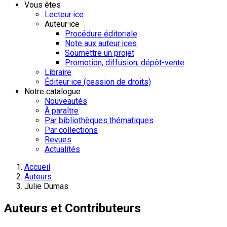
Vous êtes
Lecteur·ice
Auteur·ice
Procédure éditoriale
Note aux auteur·ices
Soumettre un projet
Promotion, diffusion, dépôt-vente
Libraire
Éditeur·ice (cession de droits)
Notre catalogue
Nouveautés
À paraître
Par bibliothèques thématiques
Par collections
Revues
Actualités
Accueil
Auteurs
Julie Dumas
Auteurs et Contributeurs