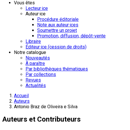
Vous êtes
Lecteur·ice
Auteur·ice
Procédure éditoriale
Note aux auteur·ices
Soumettre un projet
Promotion, diffusion, dépôt-vente
Libraire
Éditeur·ice (cession de droits)
Notre catalogue
Nouveautés
À paraître
Par bibliothèques thématiques
Par collections
Revues
Actualités
Accueil
Auteurs
Antonio Braz de Oliveira e Silva
Auteurs et Contributeurs