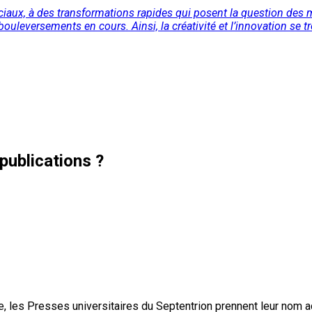
s sociaux, à des transformations rapides qui posent la question de
ouleversements en cours. Ainsi, la créativité et l’innovation se t
publications ?
, les Presses universitaires du Septentrion prennent leur nom 