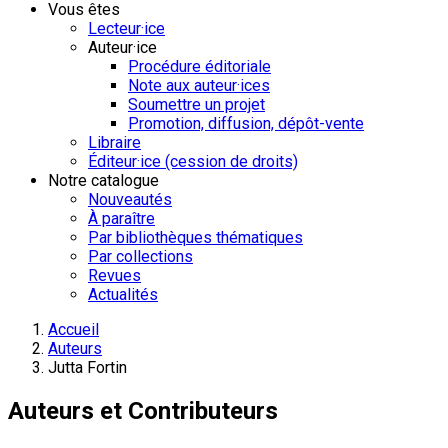
Vous êtes
Lecteur·ice
Auteur·ice
Procédure éditoriale
Note aux auteur·ices
Soumettre un projet
Promotion, diffusion, dépôt-vente
Libraire
Éditeur·ice (cession de droits)
Notre catalogue
Nouveautés
À paraître
Par bibliothèques thématiques
Par collections
Revues
Actualités
Accueil
Auteurs
Jutta Fortin
Auteurs et Contributeurs