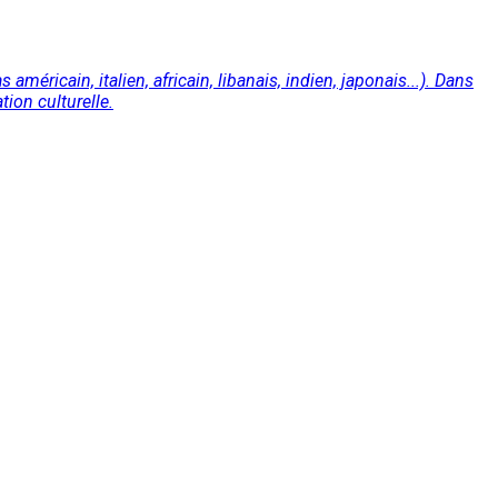
méricain, italien, africain, libanais, indien, japonais...). Dans
ion culturelle.