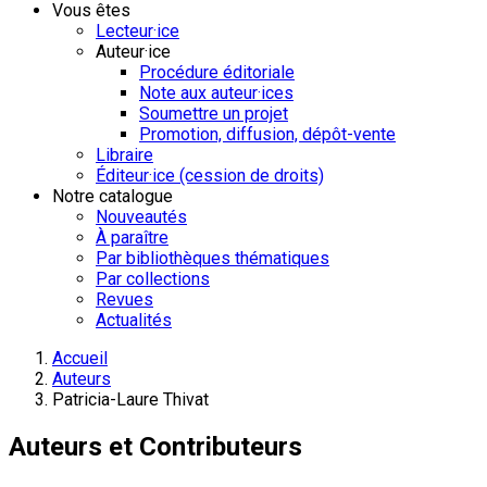
Vous êtes
Lecteur·ice
Auteur·ice
Procédure éditoriale
Note aux auteur·ices
Soumettre un projet
Promotion, diffusion, dépôt-vente
Libraire
Éditeur·ice (cession de droits)
Notre catalogue
Nouveautés
À paraître
Par bibliothèques thématiques
Par collections
Revues
Actualités
Accueil
Auteurs
Patricia-Laure Thivat
Auteurs et Contributeurs