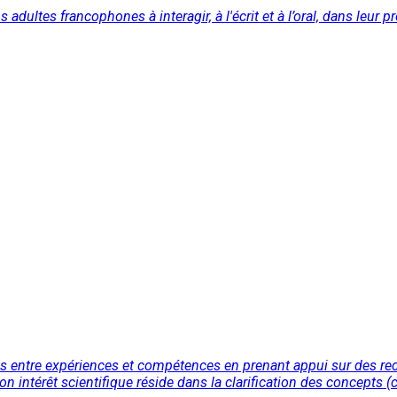
 adultes francophones à interagir, à l'écrit et à l’oral, dans leur p
ations entre expériences et compétences en prenant appui sur des 
Son intérêt scientifique réside dans la clarification des concepts