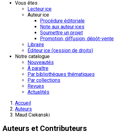
Vous êtes
Lecteur·ice
Auteur·ice
Procédure éditoriale
Note aux auteur·ices
Soumettre un projet
Promotion, diffusion, dépôt-vente
Libraire
Éditeur·ice (cession de droits)
Notre catalogue
Nouveautés
À paraître
Par bibliothèques thématiques
Par collections
Revues
Actualités
Accueil
Auteurs
Maud Ciekanski
Auteurs et Contributeurs