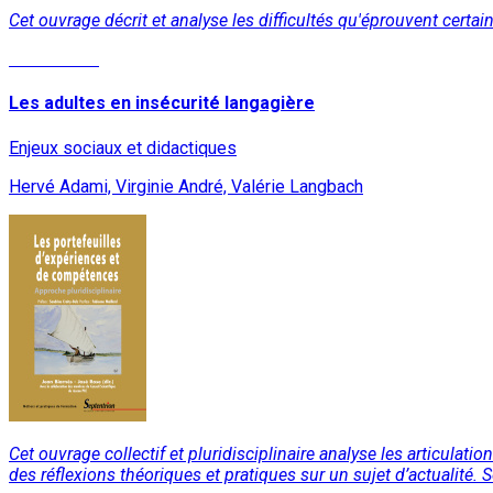
Cet ouvrage décrit et analyse les difficultés qu'éprouvent certains
Lire la suite
Les adultes en insécurité langagière
Enjeux sociaux et didactiques
Hervé Adami, Virginie André, Valérie Langbach
Cet ouvrage collectif et pluridisciplinaire analyse les articul
des réflexions théoriques et pratiques sur un sujet d’actualité. 