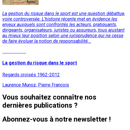
La gestion du risque dans le sport est une question débattue,
voire controversée. L'histoire récente met en évidence les
enjeux auxquels sont confrontés les acteurs, pratiquants,
dirigeants, organisateurs, juristes ou assureurs, tous ajustant
au mieux leur position selon une jurisprudence qui ne cesse
de faire évoluer la notion de responsabilité...
Lire la suite
La gestion du risque dans le sport
Regards croisés 1962-2012
Laurence Munoz, Pierre François
Vous souhaitez connaître nos
dernières publications ?
Abonnez-vous à notre newsletter !