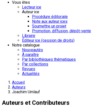
Vous êtes
Lecteur·ice
Auteur·ice
Procédure éditoriale
Note aux auteur·ices
Soumettre un projet
Promotion, diffusion, dépôt-vente
Libraire
Éditeur·ice (cession de droits)
Notre catalogue
Nouveautés
À paraître
Par bibliothèques thématiques
Par collections
Revues
Actualités
Accueil
Auteurs
Joachim Umlauf
Auteurs et Contributeurs