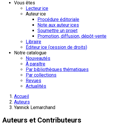
Vous êtes
Lecteur·ice
Auteur·ice
Procédure éditoriale
Note aux auteur·ices
Soumettre un projet
Promotion, diffusion, dépôt-vente
Libraire
Éditeur·ice (cession de droits)
Notre catalogue
Nouveautés
À paraître
Par bibliothèques thématiques
Par collections
Revues
Actualités
Accueil
Auteurs
Yannick Lemarchand
Auteurs et Contributeurs