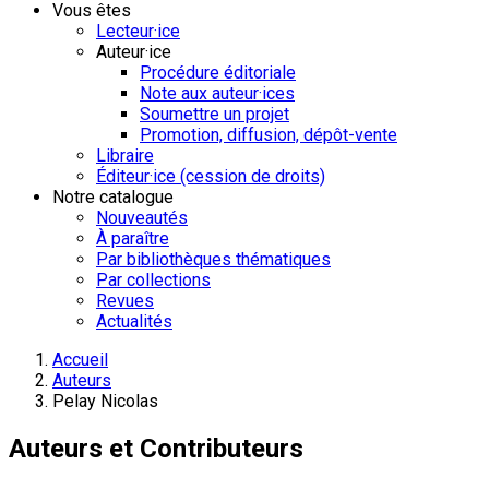
Vous êtes
Lecteur·ice
Auteur·ice
Procédure éditoriale
Note aux auteur·ices
Soumettre un projet
Promotion, diffusion, dépôt-vente
Libraire
Éditeur·ice (cession de droits)
Notre catalogue
Nouveautés
À paraître
Par bibliothèques thématiques
Par collections
Revues
Actualités
Accueil
Auteurs
Pelay Nicolas
Auteurs et Contributeurs