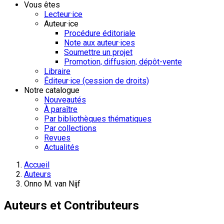
Vous êtes
Lecteur·ice
Auteur·ice
Procédure éditoriale
Note aux auteur·ices
Soumettre un projet
Promotion, diffusion, dépôt-vente
Libraire
Éditeur·ice (cession de droits)
Notre catalogue
Nouveautés
À paraître
Par bibliothèques thématiques
Par collections
Revues
Actualités
Accueil
Auteurs
Onno M. van Nijf
Auteurs et Contributeurs