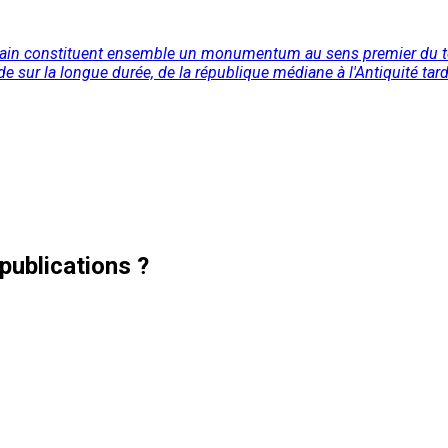
main constituent ensemble un monumentum au sens premier du term
e sur la longue durée, de la république médiane à l'Antiquité tardi
publications ?