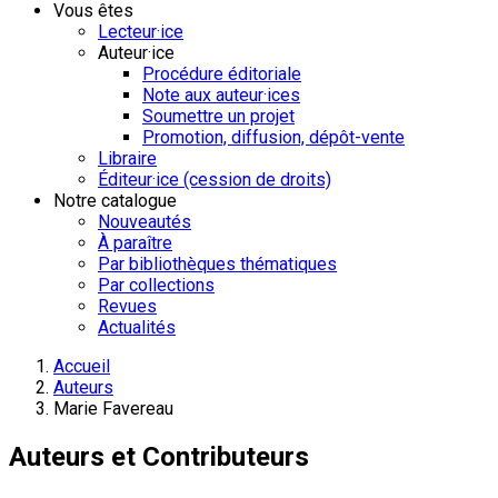
Vous êtes
Lecteur·ice
Auteur·ice
Procédure éditoriale
Note aux auteur·ices
Soumettre un projet
Promotion, diffusion, dépôt-vente
Libraire
Éditeur·ice (cession de droits)
Notre catalogue
Nouveautés
À paraître
Par bibliothèques thématiques
Par collections
Revues
Actualités
Accueil
Auteurs
Marie Favereau
Auteurs et Contributeurs