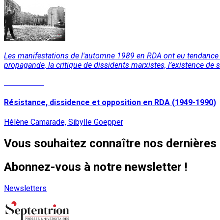
Les manifestations de l'automne 1989 en RDA ont eu tendance à 
propagande, la critique de dissidents marxistes, l’existence de 
Lire la suite
Résistance, dissidence et opposition en RDA (1949-1990)
Hélène Camarade, Sibylle Goepper
Vous souhaitez connaître nos dernières 
Abonnez-vous à notre newsletter !
Newsletters