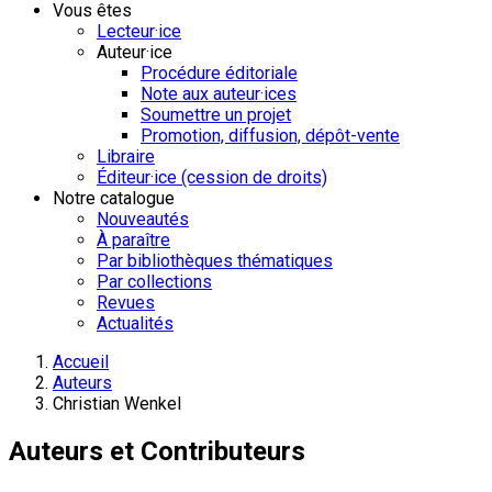
Vous êtes
Lecteur·ice
Auteur·ice
Procédure éditoriale
Note aux auteur·ices
Soumettre un projet
Promotion, diffusion, dépôt-vente
Libraire
Éditeur·ice (cession de droits)
Notre catalogue
Nouveautés
À paraître
Par bibliothèques thématiques
Par collections
Revues
Actualités
Accueil
Auteurs
Christian Wenkel
Auteurs et Contributeurs