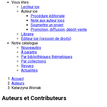
Vous êtes
Lecteur·ice
Auteur·ice
Procédure éditoriale
Note aux auteur·ices
Soumettre un projet
Promotion, diffusion, dépôt-vente
Libraire
Éditeur·ice (cession de droits)
Notre catalogue
Nouveautés
À paraître
Par bibliothèques thématiques
Par collections
Revues
Actualités
Accueil
Auteurs
Katarzyna Woniak
Auteurs et Contributeurs