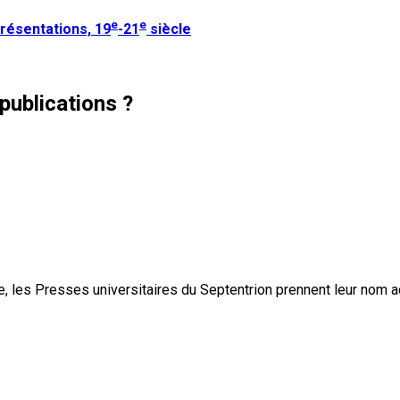
e
e
présentations, 19
-21
siècle
publications ?
, les Presses universitaires du Septentrion prennent leur nom 