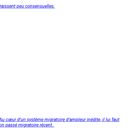
araissent peu consensuelles.
Au cœur d’un système migratoire d’ampleur inédite, il lui faut
on passé migratoire récent..