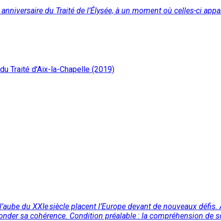
anniversaire du Traité de l’Élysée, à un moment où celles-ci app
du Traité d'Aix-la-Chapelle (2019)
 l’aube du XXIe siècle placent l’Europe devant de nouveaux défis. 
fonder sa cohérence. Condition préalable : la compréhension de s