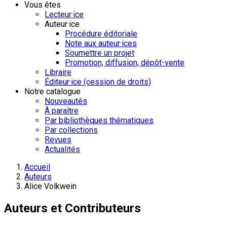
Vous êtes
Lecteur·ice
Auteur·ice
Procédure éditoriale
Note aux auteur·ices
Soumettre un projet
Promotion, diffusion, dépôt-vente
Libraire
Éditeur·ice (cession de droits)
Notre catalogue
Nouveautés
À paraître
Par bibliothèques thématiques
Par collections
Revues
Actualités
Accueil
Auteurs
Alice Volkwein
Auteurs et Contributeurs