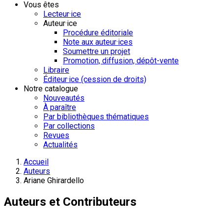
Vous êtes
Lecteur·ice
Auteur·ice
Procédure éditoriale
Note aux auteur·ices
Soumettre un projet
Promotion, diffusion, dépôt-vente
Libraire
Éditeur·ice (cession de droits)
Notre catalogue
Nouveautés
À paraître
Par bibliothèques thématiques
Par collections
Revues
Actualités
Accueil
Auteurs
Ariane Ghirardello
Auteurs et Contributeurs