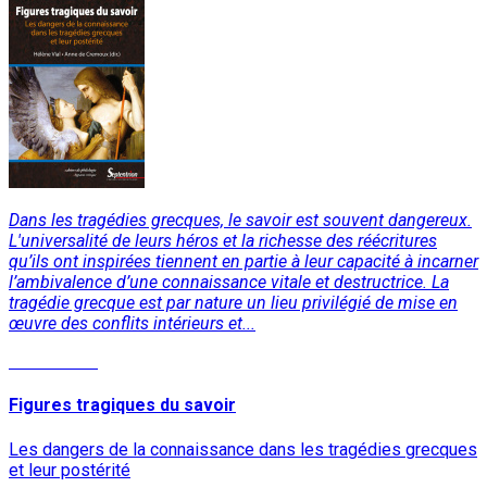
Dans les tragédies grecques, le savoir est souvent dangereux.
L'universalité de leurs héros et la richesse des réécritures
qu’ils ont inspirées tiennent en partie à leur capacité à incarner
l’ambivalence d’une connaissance vitale et destructrice. La
tragédie grecque est par nature un lieu privilégié de mise en
œuvre des conflits intérieurs et...
Lire la suite
Figures tragiques du savoir
Les dangers de la connaissance dans les tragédies grecques
et leur postérité