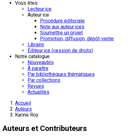
Vous êtes
Lecteur·ice
Auteur·ice
Procédure éditoriale
Note aux auteur·ices
Soumettre un projet
Promotion, diffusion, dépôt-vente
Libraire
Éditeur·ice (cession de droits)
Notre catalogue
Nouveautés
À paraître
Par bibliothèques thématiques
Par collections
Revues
Actualités
Accueil
Auteurs
Karine Roy
Auteurs et Contributeurs