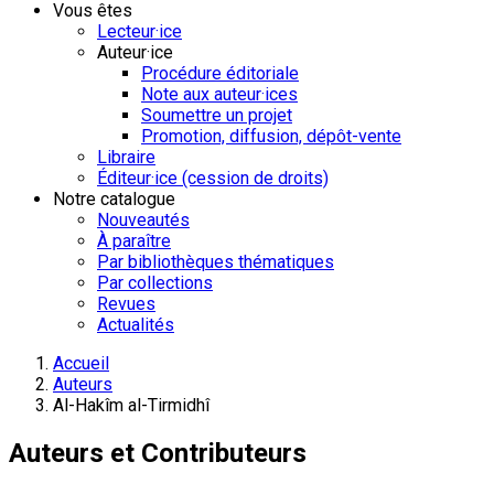
Vous êtes
Lecteur·ice
Auteur·ice
Procédure éditoriale
Note aux auteur·ices
Soumettre un projet
Promotion, diffusion, dépôt-vente
Libraire
Éditeur·ice (cession de droits)
Notre catalogue
Nouveautés
À paraître
Par bibliothèques thématiques
Par collections
Revues
Actualités
Accueil
Auteurs
Al-Hakîm al-Tirmidhî
Auteurs et Contributeurs