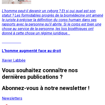
L'homme peut-il devenir un cyborg ? Et si oui quel est son
statut ? Les formidables progrès de la biomédecine ont amené
le juriste à préciser la définition du corps humain dans ses
rapports avec la personne qu’il abrite. Si le corps est bien une
chose au service de la personne, les lois bioéthiques ont
donné à cette chose un régime juridique...
Lire la suite
L'homme augmenté face au droit
Xavier Labbée
Vous souhaitez connaître nos
dernières publications ?
Abonnez-vous à notre newsletter !
Newsletters