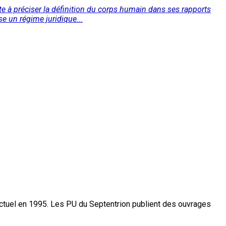
te à préciser la définition du corps humain dans ses rapports
se un régime juridique...
actuel en 1995. Les PU du Septentrion publient des ouvrages