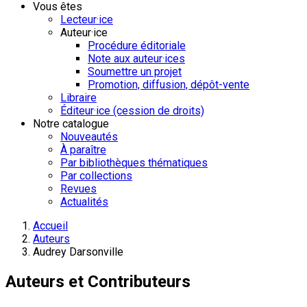
Vous êtes
Lecteur·ice
Auteur·ice
Procédure éditoriale
Note aux auteur·ices
Soumettre un projet
Promotion, diffusion, dépôt-vente
Libraire
Éditeur·ice (cession de droits)
Notre catalogue
Nouveautés
À paraître
Par bibliothèques thématiques
Par collections
Revues
Actualités
Accueil
Auteurs
Audrey Darsonville
Auteurs et Contributeurs