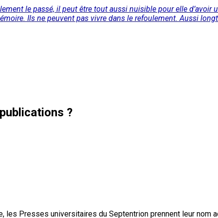
llement le passé, il peut être tout aussi nuisible pour elle d’
émoire. Ils ne peuvent pas vivre dans le refoulement. Aussi longt
publications ?
, les Presses universitaires du Septentrion prennent leur nom 