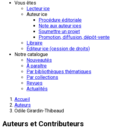
Vous êtes
Lecteur·ice
Auteur·ice
Procédure éditoriale
Note aux auteur·ices
Soumettre un projet
Promotion, diffusion, dépôt-vente
Libraire
Éditeur·ice (cession de droits)
Notre catalogue
Nouveautés
À paraître
Par bibliothèques thématiques
Par collections
Revues
Actualités
Accueil
Auteurs
Odile Girardin-Thibeaud
Auteurs et Contributeurs