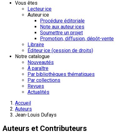
Vous êtes
Lecteur·ice
Auteur·ice
Procédure éditoriale
Note aux auteur·ices
Soumettre un projet
Promotion, diffusion, dépôt-vente
Libraire
Éditeur·ice (cession de droits)
Notre catalogue
Nouveautés
À paraître
Par bibliothèques thématiques
Par collections
Revues
Actualités
Accueil
Auteurs
Jean-Louis Dufays
Auteurs et Contributeurs