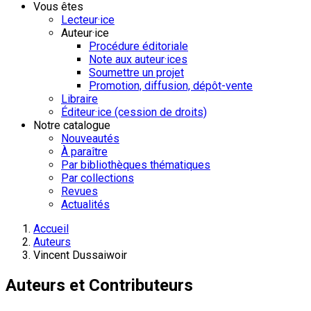
Vous êtes
Lecteur·ice
Auteur·ice
Procédure éditoriale
Note aux auteur·ices
Soumettre un projet
Promotion, diffusion, dépôt-vente
Libraire
Éditeur·ice (cession de droits)
Notre catalogue
Nouveautés
À paraître
Par bibliothèques thématiques
Par collections
Revues
Actualités
Accueil
Auteurs
Vincent Dussaiwoir
Auteurs et Contributeurs