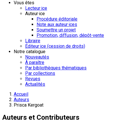
Vous êtes
Lecteur·ice
Auteur·ice
Procédure éditoriale
Note aux auteur·ices
Soumettre un projet
Promotion, diffusion, dépôt-vente
Libraire
Éditeur·ice (cession de droits)
Notre catalogue
Nouveautés
À paraître
Par bibliothèques thématiques
Par collections
Revues
Actualités
Accueil
Auteurs
Prisca Kergoat
Auteurs et Contributeurs