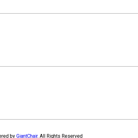
wered by
GiantChair
. All Rights Reserved