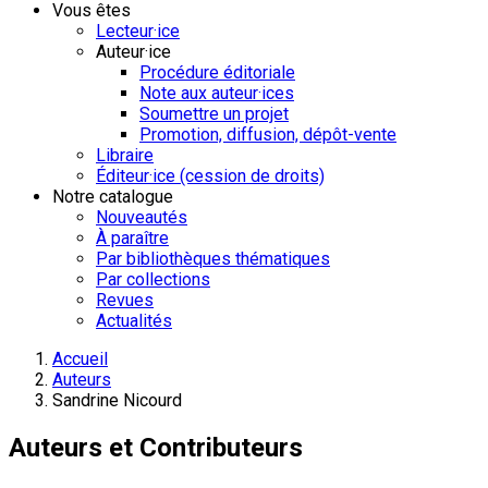
Vous êtes
Lecteur·ice
Auteur·ice
Procédure éditoriale
Note aux auteur·ices
Soumettre un projet
Promotion, diffusion, dépôt-vente
Libraire
Éditeur·ice (cession de droits)
Notre catalogue
Nouveautés
À paraître
Par bibliothèques thématiques
Par collections
Revues
Actualités
Accueil
Auteurs
Sandrine Nicourd
Auteurs et Contributeurs