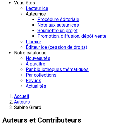
Vous êtes
Lecteur·ice
Auteur·ice
Procédure éditoriale
Note aux auteur·ices
Soumettre un projet
Promotion, diffusion, dépôt-vente
Libraire
Éditeur·ice (cession de droits)
Notre catalogue
Nouveautés
À paraître
Par bibliothèques thématiques
Par collections
Revues
Actualités
Accueil
Auteurs
Sabine Girard
Auteurs et Contributeurs