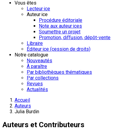
Vous êtes
Lecteur·ice
Auteur·ice
Procédure éditoriale
Note aux auteur·ices
Soumettre un projet
Promotion, diffusion, dépôt-vente
Libraire
Éditeur·ice (cession de droits)
Notre catalogue
Nouveautés
À paraître
Par bibliothèques thématiques
Par collections
Revues
Actualités
Accueil
Auteurs
Julia Burdin
Auteurs et Contributeurs