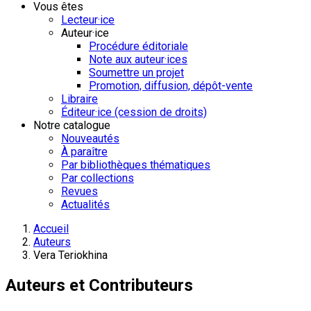
Vous êtes
Lecteur·ice
Auteur·ice
Procédure éditoriale
Note aux auteur·ices
Soumettre un projet
Promotion, diffusion, dépôt-vente
Libraire
Éditeur·ice (cession de droits)
Notre catalogue
Nouveautés
À paraître
Par bibliothèques thématiques
Par collections
Revues
Actualités
Accueil
Auteurs
Vera Teriokhina
Auteurs et Contributeurs