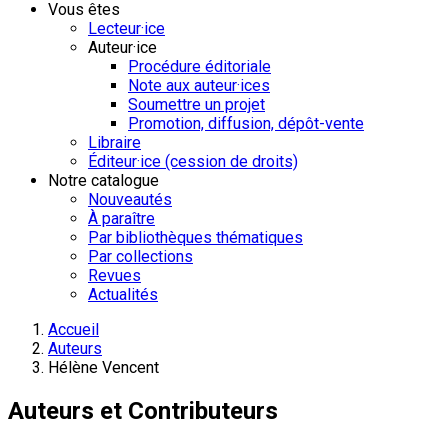
Vous êtes
Lecteur·ice
Auteur·ice
Procédure éditoriale
Note aux auteur·ices
Soumettre un projet
Promotion, diffusion, dépôt-vente
Libraire
Éditeur·ice (cession de droits)
Notre catalogue
Nouveautés
À paraître
Par bibliothèques thématiques
Par collections
Revues
Actualités
Accueil
Auteurs
Hélène Vencent
Auteurs et Contributeurs