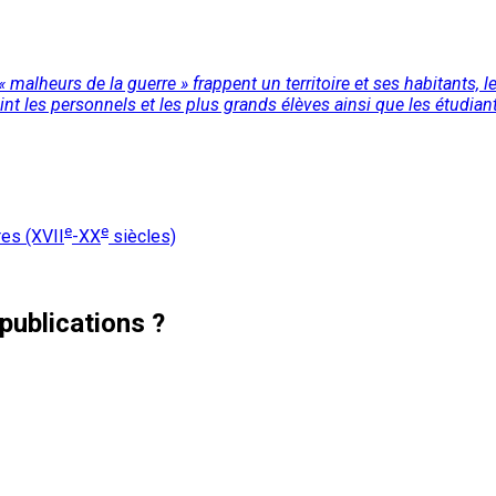
alheurs de la guerre » frappent un territoire et ses habitants, les
 les personnels et les plus grands élèves ainsi que les étudiants
e
e
res (XVII
-XX
siècles)
publications ?