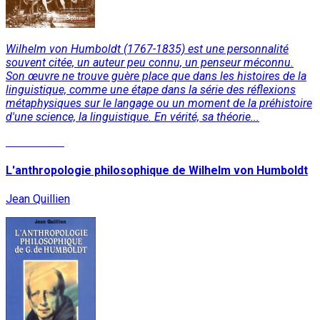
Wilhelm von Humboldt (1767-1835) est une personnalité
souvent citée, un auteur peu connu, un penseur méconnu.
Son œuvre ne trouve guère place que dans les histoires de la
linguistique, comme une étape dans la série des réflexions
métaphysiques sur le langage ou un moment de la préhistoire
d'une science, la linguistique. En vérité, sa théorie...
Lire la suite
L'anthropologie philosophique de Wilhelm von Humboldt
Jean Quillien