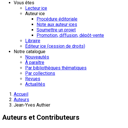
Vous êtes
Lecteur·ice
Auteur·ice
Procédure éditoriale
Note aux auteur·ices
Soumettre un projet
Promotion, diffusion, dépôt-vente
Libraire
Éditeur·ice (cession de droits)
Notre catalogue
Nouveautés
À paraître
Par bibliothèques thématiques
Par collections
Revues
Actualités
Accueil
Auteurs
Jean-Yves Authier
Auteurs et Contributeurs