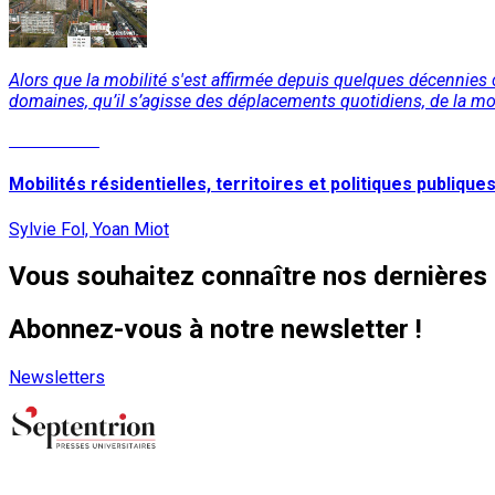
Alors que la mobilité s'est affirmée depuis quelques décennies 
domaines, qu’il s’agisse des déplacements quotidiens, de la mobi
Lire la suite
Mobilités résidentielles, territoires et politiques publique
Sylvie Fol, Yoan Miot
Vous souhaitez connaître nos dernières 
Abonnez-vous à notre newsletter !
Newsletters