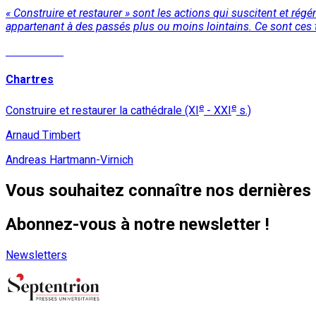
« Construire et restaurer » sont les actions qui suscitent et rég
appartenant à des passés plus ou moins lointains. Ce sont ces te
Lire la suite
Chartres
e
e
Construire et restaurer la cathédrale (XI
- XXI
s.)
Arnaud Timbert
Andreas Hartmann-Virnich
Vous souhaitez connaître nos dernières 
Abonnez-vous à notre newsletter !
Newsletters