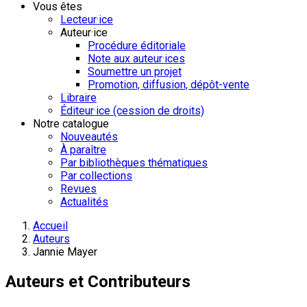
Vous êtes
Lecteur·ice
Auteur·ice
Procédure éditoriale
Note aux auteur·ices
Soumettre un projet
Promotion, diffusion, dépôt-vente
Libraire
Éditeur·ice (cession de droits)
Notre catalogue
Nouveautés
À paraître
Par bibliothèques thématiques
Par collections
Revues
Actualités
Accueil
Auteurs
Jannie Mayer
Auteurs et Contributeurs