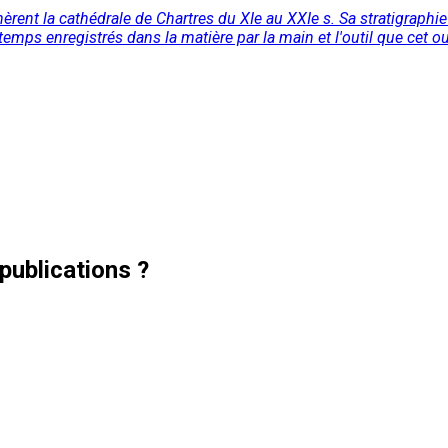
énèrent la cathédrale de Chartres du XIe au XXIe s. Sa stratigraphi
mps enregistrés dans la matière par la main et l'outil que cet ou
publications ?