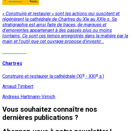
« Construire et restaurer » sont les actions qui suscitent et
régénèrent la cathédrale de Chartres du XIe au XXIe s. Sa
stratigraphie est ainsi faite de traces, de marques et
d'empreintes appartenant à des passés plus ou moins
lointains. Ce sont ces temps enregistrés dans la matière par la
main et l'outil que cet ouvrage propose d'investir...
Lire la suite
Chartres
e
e
Construire et restaurer la cathédrale (XI
- XXI
s.)
Arnaud Timbert
Andreas Hartmann-Virnich
Vous souhaitez connaître nos
dernières publications ?