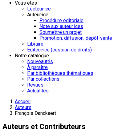
Vous êtes
Lecteur·ice
Auteur·ice
Procédure éditoriale
Note aux auteur·ices
Soumettre un projet
Promotion, diffusion, dépôt-vente
Libraire
Éditeur·ice (cession de droits)
Notre catalogue
Nouveautés
À paraître
Par bibliothèques thématiques
Par collections
Revues
Actualités
Accueil
Auteurs
François Danckaert
Auteurs et Contributeurs