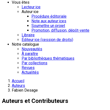
Vous êtes
Lecteur·ice
Auteur·ice
Procédure éditoriale
Note aux auteur·ices
Soumettre un projet
Promotion, diffusion, dépôt-vente
Libraire
Éditeur·ice (cession de droits)
Notre catalogue
Nouveautés
À paraître
Par bibliothèques thématiques
Par collections
Revues
Actualités
Accueil
Auteurs
Fabien Desage
Auteurs et Contributeurs